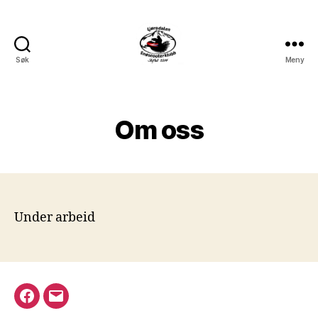
Søk
Meny
Ljøradalen
Snøscooterklubb
Om oss
Under arbeid
Facebook
E-