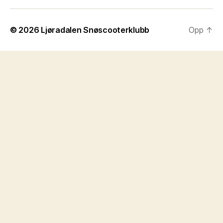
post
© 2026
Ljøradalen Snøscooterklubb
Opp
↑