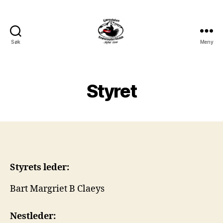
Søk
Meny
Ljøradalen
Snøscooterklubb
Styret
Styrets leder:
Bart Margriet B Claeys
Nestleder: